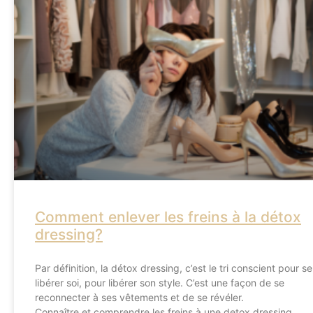
Comment enlever les freins à la détox
dressing?
Par définition, la détox dressing, c’est le tri conscient pour se
libérer soi, pour libérer son style. C’est une façon de se
reconnecter à ses vêtements et de se révéler.
Connaître et comprendre les freins à une detox dressing,