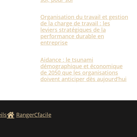
Organisation du travail et gestion
de la charge de travail : les
leviers stratégiques de la
performance durable en
entreprise
Aidance : le tsunami
démographique et économique
de 2050 que les organisations
doivent anticiper dès aujourd’hui
ils
RangerCfacile